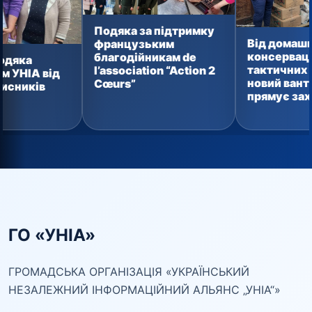
Подяка за підтримку
Від домашньої
французьким
консервації до
благодійникам de
тактичних аптечок:
l’association “Action 2
новий вантаж уже
Cœurs”
прямує захисникам
ГО «УНІА»
ГРОМАДСЬКА ОРГАНІЗАЦІЯ «УКРАЇНСЬКИЙ
НЕЗАЛЕЖНИЙ ІНФОРМАЦІЙНИЙ АЛЬЯНС „УНІА“»