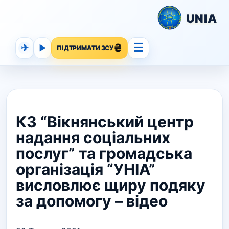
UNIA
☰
✈
▶
ПІДТРИМАТИ ЗСУ
КЗ “Вікнянський центр
надання соціальних
послуг” та громадська
організація “УНІА”
висловлює щиру подяку
за допомогу – відео