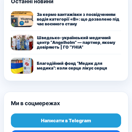
Останні новини
За кермо вантажівки з посвідченням
водія категорії «В»: що дозволено під
час воєнного стану
Шведсько-український медичний
центр “Angelholm” — партнер, якому
довіряють | ГО “УНІА”
Благодійний фонд “Медик для
медика”: коли серце лікує серця
Ми в соцмережах
Написати в Telegram