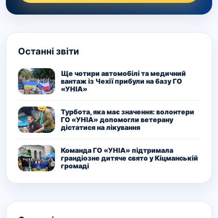
Останні звіти
Ще чотири автомобілі та медичний
вантаж із Чехії прибули на базу ГО
«УНІА»
Турбота, яка має значення: волонтери
ГО «УНІА» допомогли ветерану
дістатися на лікування
Команда ГО «УНІА» підтримала
грандіозне дитяче свято у Кіцманській
громаді