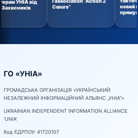
тактичних аптечок
l’association “Action 2
від
новий вантаж уже
Cœurs”
прямує захисника
ГО «УНІА»
ГРОМАДСЬКА ОРГАНІЗАЦІЯ «УКРАЇНСЬКИЙ
НЕЗАЛЕЖНИЙ ІНФОРМАЦІЙНИЙ АЛЬЯНС „УНІА“»
UKRAINIAN INDEPENDENT INFORMATION ALLIANCE
‘UNIA’
Код ЄДРПОУ: 41720107