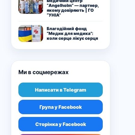
медичний центр
“Angelholm” — партнер,
якому довіряють | ГО
“УНІА”
Благодійний фонд
“Медик для медика”:
коли серце лікує серця
Ми в соцмережах
Написати в Telegram
Група у Facebook
Сторінка у Facebook