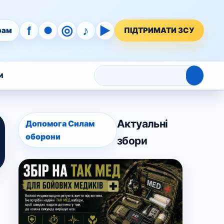
◎
♪
▶
f
●
рам
ПІДТРИМАТИ ЗСУ
⌕
И
Актуальні
Допомога Силам
оборони
збори