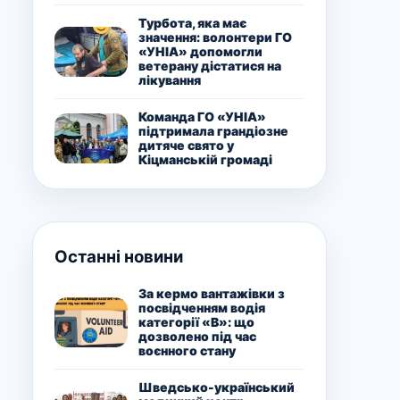
Турбота, яка має
значення: волонтери ГО
«УНІА» допомогли
ветерану дістатися на
лікування
Команда ГО «УНІА»
підтримала грандіозне
дитяче свято у
Кіцманській громаді
Останні новини
За кермо вантажівки з
посвідченням водія
категорії «В»: що
дозволено під час
воєнного стану
Шведсько-український