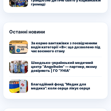
грандіозне дитяче свято у Кіцманській
громаді
Останні новини
За кермо вантажівки з посвідченням
водія категорії «В»: що дозволено під
час воєнного стану
Шведсько-український медичний
центр “Angelholm” — партнер, якому
довіряють | ГО “УНІА”
Благодійний фонд “Медик для
медика”: коли серце лікує серця