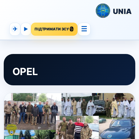
UNIA
☰
✈
▶
ПІДТРИМАТИ ЗСУ
OPEL