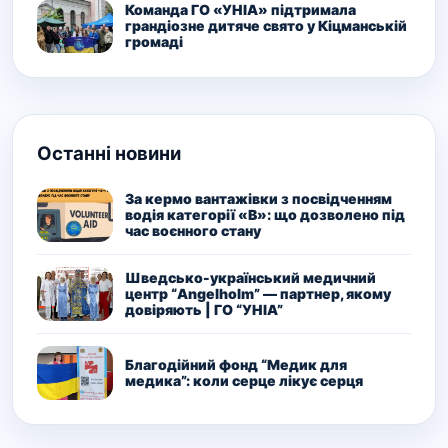
Команда ГО «УНІА» підтримала
грандіозне дитяче свято у Кіцманській
громаді
Останні новини
За кермо вантажівки з посвідченням
водія категорії «В»: що дозволено під
час воєнного стану
Шведсько-український медичний
центр “Angelholm” — партнер, якому
довіряють | ГО “УНІА”
Благодійний фонд “Медик для
медика”: коли серце лікує серця