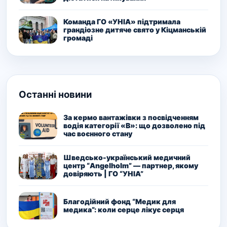
Команда ГО «УНІА» підтримала
грандіозне дитяче свято у Кіцманській
громаді
Останні новини
За кермо вантажівки з посвідченням
водія категорії «В»: що дозволено під
час воєнного стану
Шведсько-український медичний
центр “Angelholm” — партнер, якому
довіряють | ГО “УНІА”
Благодійний фонд “Медик для
медика”: коли серце лікує серця