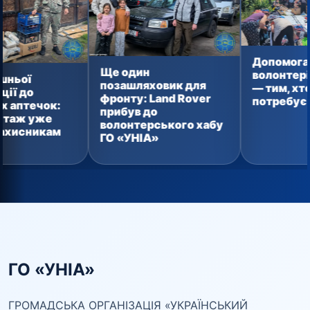
Допомога від
Ще один
волонтерів ГО “УНІ
позашляховик для
— тим, хто справді
фронту: Land Rover
потребує
:
прибув до
волонтерського хабу
м
ГО «УНІА»
ГО «УНІА»
ГРОМАДСЬКА ОРГАНІЗАЦІЯ «УКРАЇНСЬКИЙ