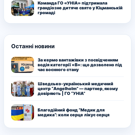
Команда ГО «УНІА» підтримала
грандіозне дитяче свято у Кіцманській
громаді
Останні новини
За кермо вантажівки з посвідченням
водія категорії «В»: що дозволено під
час воєнного стану
Шведсько-український медичний
центр “Angelholm” — партнер, якому
довіряють | ГО “УНІА”
Благодійний фонд “Медик для
медика”: коли серце лікує серця