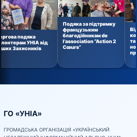
Подяка за підтримку
Від домашн
французьким
консервації
благодійникам de
одяка
тактичних а
l’association “Action 2
 УНІА від
новий вант
Cœurs”
исників
прямує зах
ГО «УНІА»
ГРОМАДСЬКА ОРГАНІЗАЦІЯ «УКРАЇНСЬКИЙ