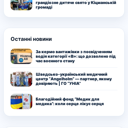
грандіозне дитяче свято у Кіцманській
громаді
Останні новини
За кермо вантажівки з посвідченням
водія категорії «В»: що дозволено під
час воєнного стану
Шведсько-український медичний
центр “Angelholm” — партнер, якому
довіряють | ГО “УНІА”
Благодійний фонд “Медик для
медика”: коли серце лікує серця