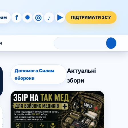
◎
♪
▶
f
●
рам
ПІДТРИМАТИ ЗСУ
⌕
И
Актуальні
Допомога Силам
оборони
збори
30
Травня,
2023