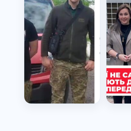
Буковинс
Волонтер
В
Чергове
Достави
Автомобі
Для
Військов
На
Передов