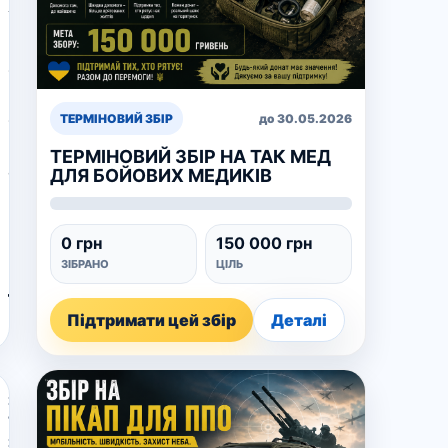
Українські
військові
отримають
ще
один
ТЕРМІНОВИЙ ЗБІР
до 30.05.2026
повнопривідний
ТЕРМІНОВИЙ ЗБІР НА ТАК МЕД
автомобіль
ДЛЯ БОЙОВИХ МЕДИКІВ
від
волонтерів
ГО
0 грн
150 000 грн
“УНІА”
ЗІБРАНО
ЦІЛЬ
–
відео
Підтримати цей збір
Деталі
2
Травня,
2023