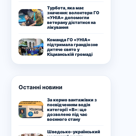
Турбота, яка має
значення: волонтери ГО
«УНІА» допомогли
ветерану дістатися на
лікування
Команда ГО «УНІА»
підтримала грандіозне
дитяче свято у
Кіцманській громаді
Останні новини
За кермо вантажівки з
посвідченням водія
категорії «В»: що
дозволено під час
воєнного стану
Шведсько-український