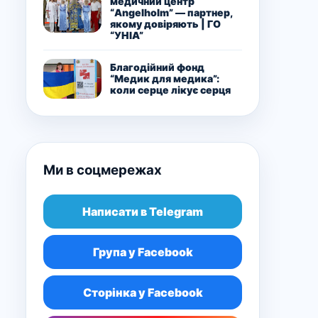
медичний центр
“Angelholm” — партнер,
якому довіряють | ГО
“УНІА”
Благодійний фонд
“Медик для медика”:
коли серце лікує серця
Ми в соцмережах
Написати в Telegram
Група у Facebook
Сторінка у Facebook