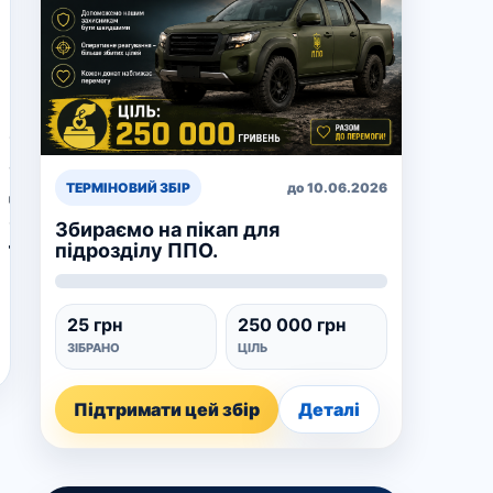
Буковинські
волонтери
придбали
ще
один
автомобіль
для
ТЕРМІНОВИЙ ЗБІР
до 10.06.2026
захисників
Збираємо на пікап для
–
підрозділу ППО.
відео
25 грн
250 000 грн
ЗІБРАНО
ЦІЛЬ
Підтримати цей збір
Деталі