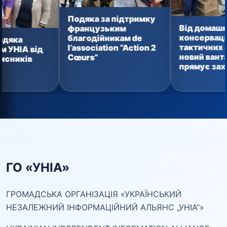
Подяка за підтримку
Від домашньої
французьким
консервації до
благодійникам de
тактичних аптечок:
l’association “Action 2
новий вантаж уже
Cœurs”
прямує захисникам
ГО «УНІА»
ГРОМАДСЬКА ОРГАНІЗАЦІЯ «УКРАЇНСЬКИЙ
НЕЗАЛЕЖНИЙ ІНФОРМАЦІЙНИЙ АЛЬЯНС „УНІА“»