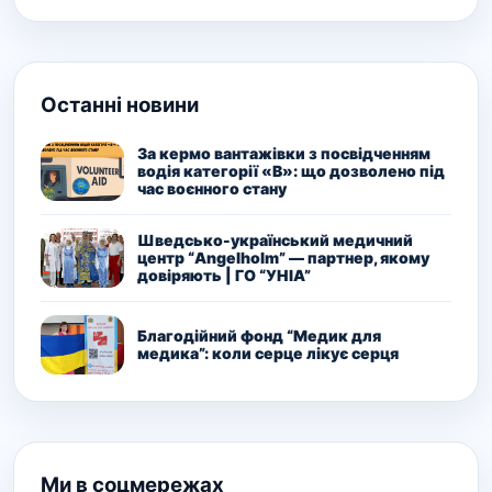
Останні новини
За кермо вантажівки з посвідченням
водія категорії «В»: що дозволено під
час воєнного стану
Шведсько-український медичний
центр “Angelholm” — партнер, якому
довіряють | ГО “УНІА”
Благодійний фонд “Медик для
медика”: коли серце лікує серця
Ми в соцмережах