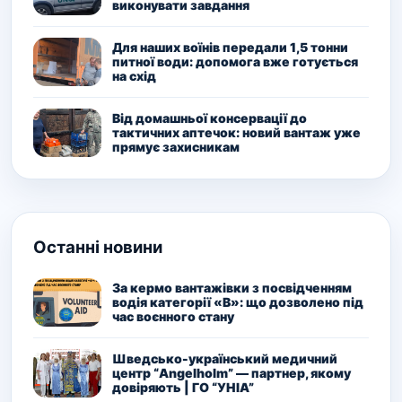
виконувати завдання
Для наших воїнів передали 1,5 тонни
питної води: допомога вже готується
на схід
Від домашньої консервації до
тактичних аптечок: новий вантаж уже
прямує захисникам
Останні новини
За кермо вантажівки з посвідченням
водія категорії «В»: що дозволено під
час воєнного стану
Шведсько-український медичний
центр “Angelholm” — партнер, якому
довіряють | ГО “УНІА”