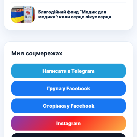
Благодійний фонд “Медик для
медика”: коли серце лікує серця
Ми в соцмережах
Написати в Telegram
Група у Facebook
Сторінка у Facebook
Instagram