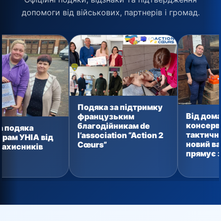
допомоги від військових, партнерів і громад.
Подяка за підтримку
Від домашньої
французьким
консервації до
благодійникам de
тактичних аптечок:
l’association “Action 2
д
новий вантаж уже
Cœurs”
прямує захисникам