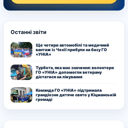
Останні звіти
Ще чотири автомобілі та медичний
вантаж із Чехії прибули на базу ГО
«УНІА»
Турбота, яка має значення: волонтери
ГО «УНІА» допомогли ветерану
дістатися на лікування
Команда ГО «УНІА» підтримала
грандіозне дитяче свято у Кіцманській
громаді