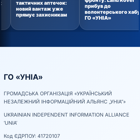
фронту: Land Rover
потребує
течок:
прибув до
ж уже
волонтерського хабу
сникам
ГО «УНІА»
ГО «УНІА»
ГРОМАДСЬКА ОРГАНІЗАЦІЯ «УКРАЇНСЬКИЙ
НЕЗАЛЕЖНИЙ ІНФОРМАЦІЙНИЙ АЛЬЯНС „УНІА“»
UKRAINIAN INDEPENDENT INFORMATION ALLIANCE
‘UNIA’
Код ЄДРПОУ: 41720107