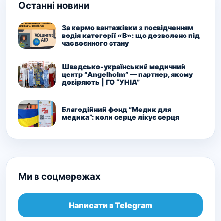
Останні новини
За кермо вантажівки з посвідченням
водія категорії «В»: що дозволено під
час воєнного стану
Шведсько-український медичний
центр “Angelholm” — партнер, якому
довіряють | ГО “УНІА”
Благодійний фонд “Медик для
медика”: коли серце лікує серця
Ми в соцмережах
Написати в Telegram