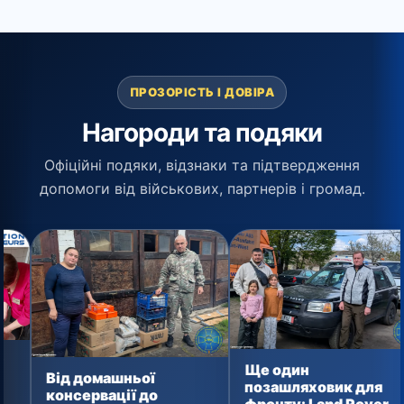
ПРОЗОРІСТЬ І ДОВІРА
Нагороди та подяки
Офіційні подяки, відзнаки та підтвердження
допомоги від військових, партнерів і громад.
Допомога від
Ще один
волонтерів ГО
ої
позашляховик для
— тим, хто спр
до