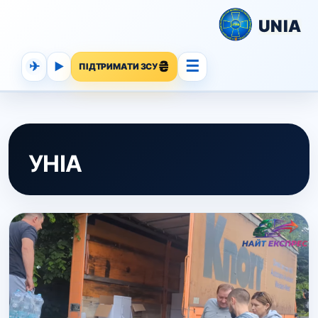
UNIA
☰
✈
▶
ПІДТРИМАТИ ЗСУ
УНІА