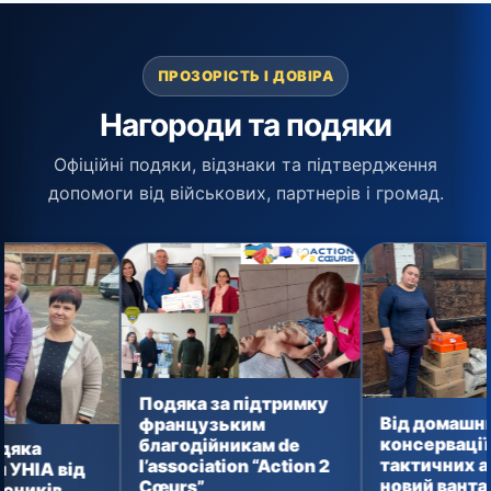
ПРОЗОРІСТЬ І ДОВІРА
Нагороди та подяки
Офіційні подяки, відзнаки та підтвердження
допомоги від військових, партнерів і громад.
Подяка за підтримку
Від домашньої
французьким
консервації до
благодійникам de
тактичних аптечок:
l’association “Action 2
новий вантаж уже
Cœurs”