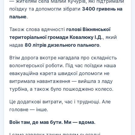
— жителям села Малий Кучурів, які підтримали
поїздку та допомогли зібрати
3400 гривень на
пальне
.
Також слова вдячності
голові Вікнянської
територіальної громади Ковалюку І.Д.
, який
надав
80 літрів дизельного пального
.
Втім дорога вкотре нагадала про складність
волонтерської роботи. Під час поїздки наша
евакуаційна карета швидкої допомоги не
витримала навантаження — вийшла з ладу
турбіна, а також було пошкоджено колесо.
Це додаткові витрати, час і труднощі. Але
головне — інше.
Воїн там, де мав бути. Ми — вдома.
І саме завдяки таким людям сьогодні