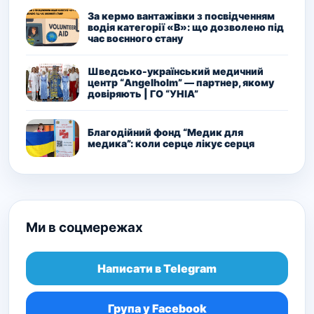
За кермо вантажівки з посвідченням
водія категорії «В»: що дозволено під
час воєнного стану
Шведсько-український медичний
центр “Angelholm” — партнер, якому
довіряють | ГО “УНІА”
Благодійний фонд “Медик для
медика”: коли серце лікує серця
Ми в соцмережах
Написати в Telegram
Група у Facebook