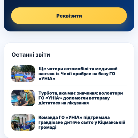
Реквізити
Останні звіти
Ще чотири автомобілі та медичний
вантаж із Чехії прибули на базу ГО
«УНІА»
Турбота, яка має значення: волонтери
ГО «УНІА» допомогли ветерану
дістатися на лікування
Команда ГО «УНІА» підтримала
грандіозне дитяче свято у Кіцманській
громаді