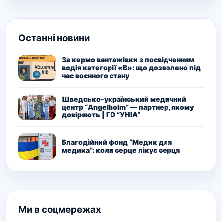
Останні новини
За кермо вантажівки з посвідченням
водія категорії «В»: що дозволено під
час воєнного стану
Шведсько-український медичний
центр “Angelholm” — партнер, якому
довіряють | ГО “УНІА”
Благодійний фонд “Медик для
медика”: коли серце лікує серця
Ми в соцмережах