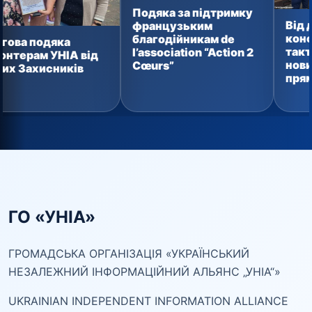
Подяка за підтримку
Від домашньо
французьким
консервації д
благодійникам de
яка
тактичних апт
l’association “Action 2
НІА від
новий вантаж
Cœurs”
ників
прямує захис
ГО «УНІА»
ГРОМАДСЬКА ОРГАНІЗАЦІЯ «УКРАЇНСЬКИЙ
НЕЗАЛЕЖНИЙ ІНФОРМАЦІЙНИЙ АЛЬЯНС „УНІА“»
UKRAINIAN INDEPENDENT INFORMATION ALLIANCE