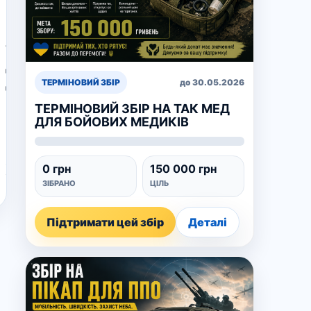
Більше
п’яти
тонн
допомоги
доправили
ТЕРМІНОВИЙ ЗБІР
до 30.05.2026
волонтери
ТЕРМІНОВИЙ ЗБІР НА ТАК МЕД
ГО
ДЛЯ БОЙОВИХ МЕДИКІВ
“УНІА”
в
Херсон
0 грн
150 000 грн
(відео)
ЗІБРАНО
ЦІЛЬ
Підтримати цей збір
Деталі