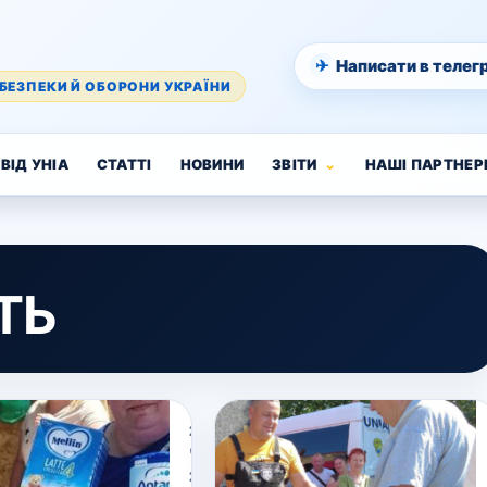
✈
Написати в телег
БЕЗПЕКИ Й ОБОРОНИ УКРАЇНИ
ВІД УНІА
СТАТТІ
НОВИНИ
ЗВІТИ
НАШІ ПАРТНЕР
ТЬ
23
Червня,
2023