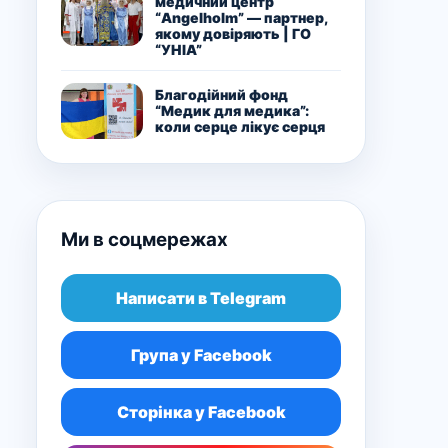
медичний центр
“Angelholm” — партнер,
якому довіряють | ГО
“УНІА”
Благодійний фонд
“Медик для медика”:
коли серце лікує серця
Ми в соцмережах
Написати в Telegram
Група у Facebook
Сторінка у Facebook