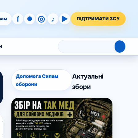
◎
♪
▶
f
●
рам
ПІДТРИМАТИ ЗСУ
⌕
И
Актуальні
Допомога Силам
оборони
збори
18
Червня,
2023