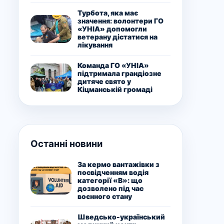
Турбота, яка має
значення: волонтери ГО
«УНІА» допомогли
ветерану дістатися на
лікування
Команда ГО «УНІА»
підтримала грандіозне
дитяче свято у
Кіцманській громаді
Останні новини
За кермо вантажівки з
посвідченням водія
категорії «В»: що
дозволено під час
воєнного стану
Шведсько-український