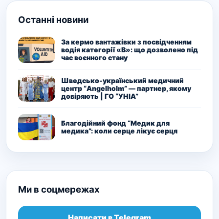
Останні новини
За кермо вантажівки з посвідченням
водія категорії «В»: що дозволено під
час воєнного стану
Шведсько-український медичний
центр “Angelholm” — партнер, якому
довіряють | ГО “УНІА”
Благодійний фонд “Медик для
медика”: коли серце лікує серця
Ми в соцмережах
Написати в Telegram