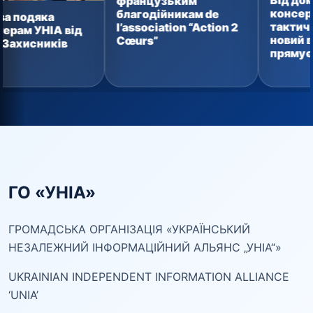
Від домашньої
французьким
консервації до
благодійникам de
тактичних аптечок:
l’association “Action 2
ід
новий вантаж уже
Cœurs”
прямує захисникам
ГО «УНІА»
ГРОМАДСЬКА ОРГАНІЗАЦІЯ «УКРАЇНСЬКИЙ
НЕЗАЛЕЖНИЙ ІНФОРМАЦІЙНИЙ АЛЬЯНС „УНІА“»
UKRAINIAN INDEPENDENT INFORMATION ALLIANCE
‘UNIA’