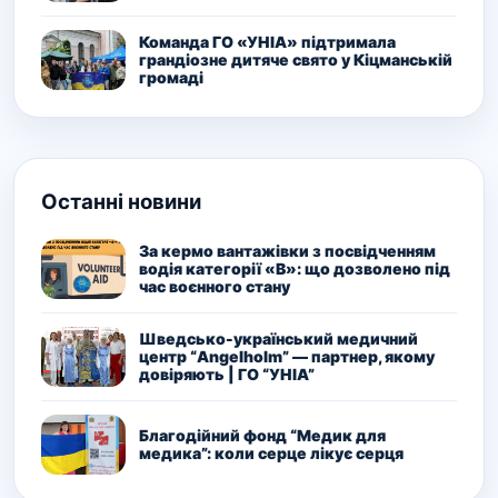
Команда ГО «УНІА» підтримала
грандіозне дитяче свято у Кіцманській
громаді
Останні новини
За кермо вантажівки з посвідченням
водія категорії «В»: що дозволено під
час воєнного стану
Шведсько-український медичний
центр “Angelholm” — партнер, якому
довіряють | ГО “УНІА”
Благодійний фонд “Медик для
медика”: коли серце лікує серця