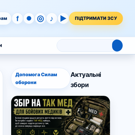
◎
♪
▶
f
●
рам
ПІДТРИМАТИ ЗСУ
⌕
И
Актуальні
Допомога Силам
оборони
збори