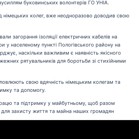
 зусиллям буковинських волонтерів ГО УНІА.
д німецьких колег, вже неодноразово доводив свою
вали загорання ізоляції електричних кабелів на
ри у населеному пункті Пологівського району на
рджує, наскільки важливим є наявність якісного
ожежних рятувальників для боротьби зі стихійними
словлюють свою вдячність німецьким колегам та
римку та допомогу.
працю та підтримку у майбутньому, щоб разом
и для захисту життя та майна наших громадян