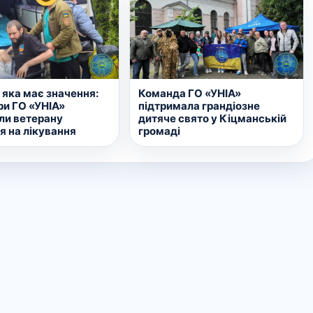
 яка має значення:
Команда ГО «УНІА»
ри ГО «УНІА»
підтримала грандіозне
ли ветерану
дитяче свято у Кіцманській
я на лікування
громаді