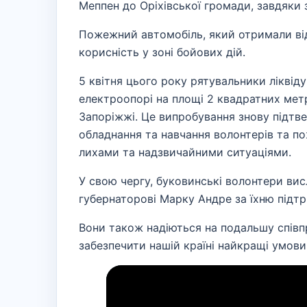
Меппен до Оріхівської громади, завдяки
Пожежний автомобіль, який отримали ві
корисність у зоні бойових дій.
5 квітня цього року рятувальники ліквіду
електроопорі на площі 2 квадратних мет
Запоріжжі. Це випробування знову підтве
обладнання та навчання волонтерів та п
лихами та надзвичайними ситуаціями.
У свою чергу, буковинські волонтери ви
губернаторові Марку Андре за їхню підт
Вони також надіються на подальшу спів
забезпечити нашій країні найкращі умов