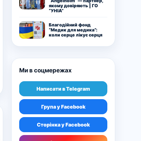
“Angelholm” — партнер,
якому довіряють | ГО
“УНІА”
Благодійний фонд
“Медик для медика”:
коли серце лікує серця
Ми в соцмережах
Написати в Telegram
Група у Facebook
Сторінка у Facebook