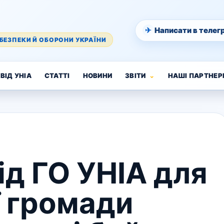
✈
Написати в телег
БЕЗПЕКИ Й ОБОРОНИ УКРАЇНИ
ВІД УНІА
СТАТТІ
НОВИНИ
ЗВІТИ
НАШІ ПАРТНЕР
д ГО УНІА для
ї громади