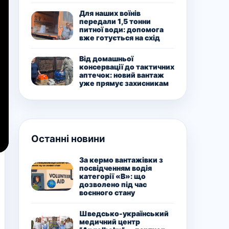
Для наших воїнів
передали 1,5 тонни
питної води: допомога
вже готується на схід
Від домашньої
консервації до тактичних
аптечок: новий вантаж
уже прямує захисникам
Останні новини
За кермо вантажівки з
посвідченням водія
категорії «В»: що
дозволено під час
воєнного стану
Шведсько-український
медичний центр