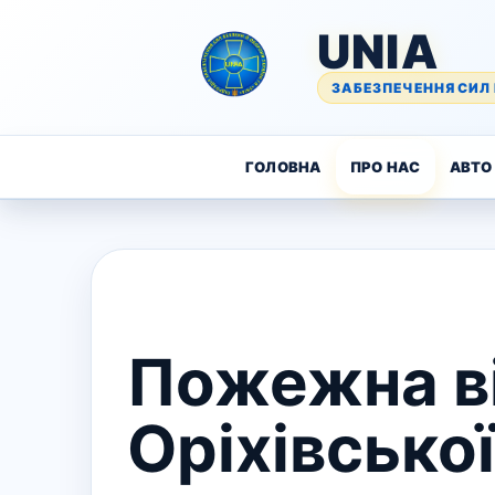
UNIA
ЗАБЕЗПЕЧЕННЯ СИЛ 
ГОЛОВНА
ПРО НАС
АВТО 
Пожежна ві
Оріхівсько