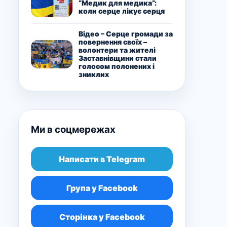
“Медик для медика”:
коли серце лікує серця
Відео – Серце громади за
повернення своїх –
волонтери та жителі
Заставнівщини стали
голосом полонених і
зниклих
Ми в соцмережах
Написати в Telegram
Група у Facebook
Сторінка у Facebook