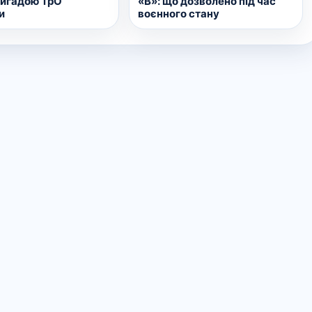
«В»: що дозволено під час
ригадою ТрО
воєнного стану
и