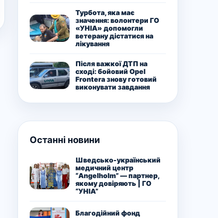
Турбота, яка має
значення: волонтери ГО
«УНІА» допомогли
ветерану дістатися на
лікування
Після важкої ДТП на
сході: бойовий Opel
Frontera знову готовий
виконувати завдання
Останні новини
Шведсько-український
медичний центр
“Angelholm” — партнер,
якому довіряють | ГО
“УНІА”
Благодійний фонд