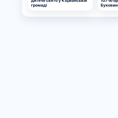
дитяче свято у Кіцманській
107-ю б
громаді
Буковин