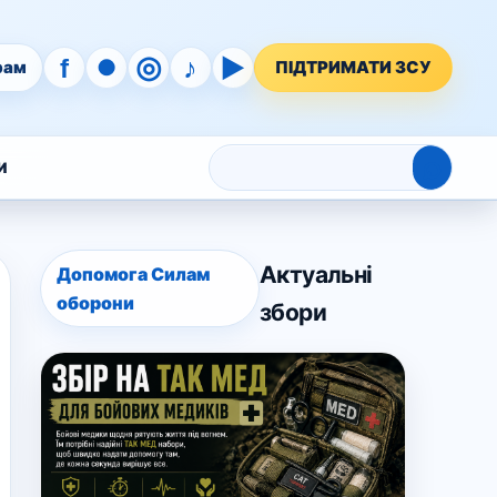
◎
♪
▶
f
●
рам
ПІДТРИМАТИ ЗСУ
⌕
И
Актуальні
Допомога Силам
оборони
збори