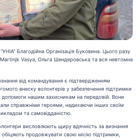
УНІА” Благодійна Організація Буковина. Цього разу
Martinjk Vasya, Ольга Шендеровська та вся невтомна
изнання від командування є підтвердженням
агомого внеску волонтерів у забезпечення підтримки
а допомоги нашим захисникам на передовій. Вони
тали справжніми героями, надихаючи інших своїм
рикладом та самовідданістю.
олонтери висловлюють щиру вдячність за визнання
а обіцяють продовжувати свою місію підтримки,