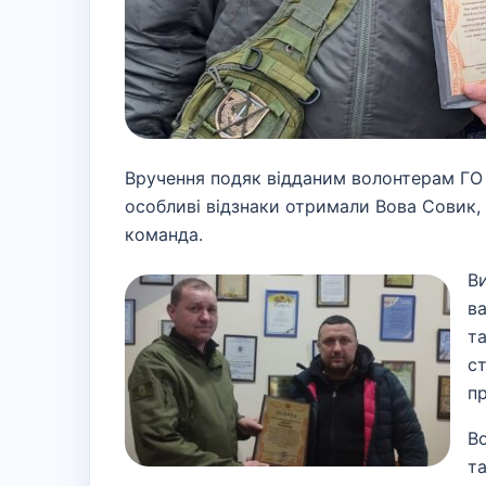
Вручення подяк відданим волонтерам ГО “
особливі відзнаки отримали Вова Совик, 
команда.
В
в
т
с
п
В
т