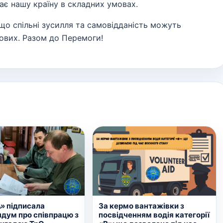
є нашу країну в складних умовах.
що спільні зусилля та самовідданість можуть
ових. Разом до Перемоги!
За кермо вантажівки з
» підписала
посвідченням водія категорії
дум про співпрацю з