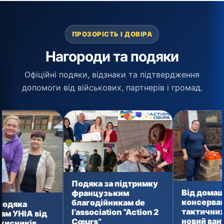
ПРОЗОРІСТЬ І ДОВІРА
Нагороди та подяки
Офіційні подяки, відзнаки та підтвердження
допомоги від військових, партнерів і громад.
Подяка за підтримку
Від домашньої
французьким
консервації до
благодійникам de
тактичних аптечок:
l’association “Action 2
новий вантаж уже
Cœurs”