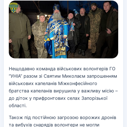
Нещодавно команда військових волонтерів ГО
“УНІА” разом зі Святим Миколаєм запрошенням
військових капеланів Міжконфесійного
братства капеланів вирушила у важливу місію –
до діток у прифронтових селах Запорізької
області.
Також під постійною загрозою ворожих дронів
та вибухів снарядів волонтери не могли