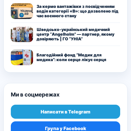
За кермо вантажівки з посвідченням
водія категорії «В»: що дозволено під
час воєнного стану
Шведсько-український медичний
центр “Angelholm” — партнер, якому
довіряють | ГО “УНІА”
Благодійний фонд “Медик для
медика”: коли серце лікує серця
Ми в соцмережах
Написати в Telegram
Група у Facebook