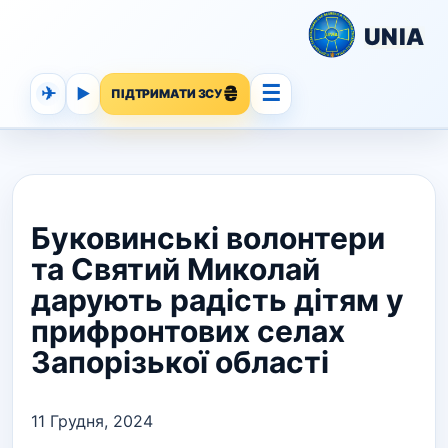
UNIA
☰
✈
▶
ПІДТРИМАТИ ЗСУ
Буковинські волонтери
та Святий Миколай
дарують радість дітям у
прифронтових селах
Запорізької області
11 Грудня, 2024