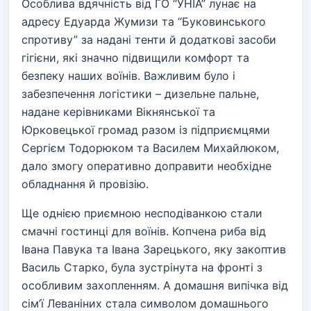
Особлива вдячність від ГО “УНІА” лунає на
адресу Едуарда Жумизи та “Буковинського
спротиву” за надані тенти й додаткові засоби
гігієни, які значно підвищили комфорт та
безпеку наших воїнів. Важливим було і
забезпечення логістики – дизельне пальне,
надане керівниками Вікнянської та
Юрковецької громад разом із підприємцями
Сергієм Тодорюком та Василем Михайлюком,
дало змогу оперативно доправити необхідне
обладнання й провізію.
Ще однією приємною несподіванкою стали
смачні гостинці для воїнів. Копчена риба від
Івана Павука та Івана Зарецького, яку закоптив
Василь Старко, була зустрінута на фронті з
особливим захопленням. А домашня випічка від
сім’ї Леваніних стала символом домашнього