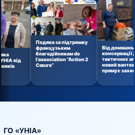
Подяка за підтримку
Від домашньої
французьким
консервації до
благодійникам de
тактичних аптечок:
l’association “Action 2
новий вантаж уже
Cœurs”
прямує захисникам
ГО «УНІА»