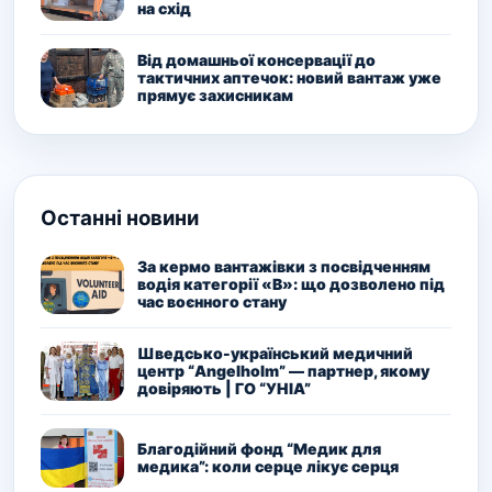
на схід
Від домашньої консервації до
тактичних аптечок: новий вантаж уже
прямує захисникам
Останні новини
За кермо вантажівки з посвідченням
водія категорії «В»: що дозволено під
час воєнного стану
Шведсько-український медичний
центр “Angelholm” — партнер, якому
довіряють | ГО “УНІА”
Благодійний фонд “Медик для
медика”: коли серце лікує серця