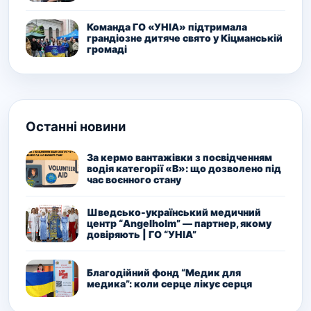
Команда ГО «УНІА» підтримала
грандіозне дитяче свято у Кіцманській
громаді
Останні новини
За кермо вантажівки з посвідченням
водія категорії «В»: що дозволено під
час воєнного стану
Шведсько-український медичний
центр “Angelholm” — партнер, якому
довіряють | ГО “УНІА”
Благодійний фонд “Медик для
медика”: коли серце лікує серця