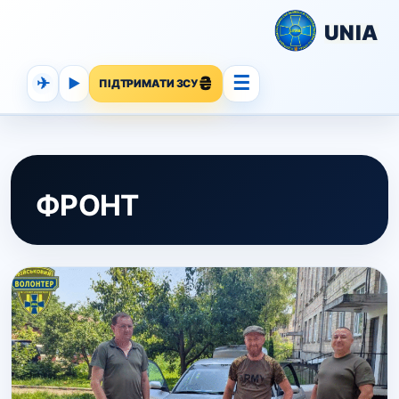
UNIA
☰
✈
▶
ПІДТРИМАТИ ЗСУ
ФРОНТ