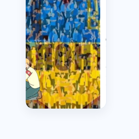
Комітет
Верховно
Ради
рекомен
доопрац
законопр
про
волонтер
та
соціальн
захист:
що
пропонує