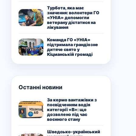
Турбота, яка має
значення: волонтери ГО
«УНІА» допомогли
ветерану дістатися на
лікування
Команда ГО «УНІА»
підтримала грандіозне
дитяче свято у
Кіцманській громаді
Останні новини
За кермо вантажівки з
посвідченням водія
категорії «В»: що
дозволено під час
воєнного стану
Шведсько-український