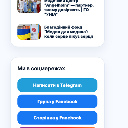
медичний центр
“Angelholm” — партнер,
якому довіряють | ГО
“УНІА”
Благодійний фонд
“Медик для медика”:
коли серце лікує серця
Ми в соцмережах
Написати в Telegram
Група у Facebook
Сторінка у Facebook