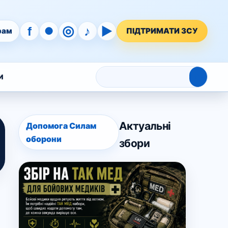
◎
♪
▶
f
●
рам
ПІДТРИМАТИ ЗСУ
⌕
И
Актуальні
Допомога Силам
оборони
збори