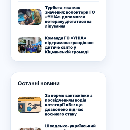
Турбота, яка має
значення: волонтери ГО
«УНІА» допомогли
ветерану дістатися на
лікування
Команда ГО «УНІА»
підтримала грандіозне
дитяче свято у
Кіцманській громаді
Останні новини
За кермо вантажівки з
посвідченням водія
категорії «В»: що
дозволено під час
воєнного стану
Шведсько-український