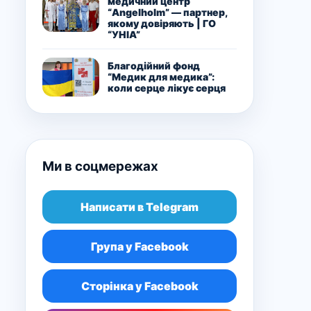
медичний центр
“Angelholm” — партнер,
якому довіряють | ГО
“УНІА”
Благодійний фонд
“Медик для медика”:
коли серце лікує серця
Ми в соцмережах
Написати в Telegram
Група у Facebook
Сторінка у Facebook