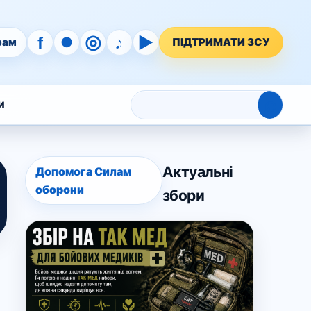
◎
♪
▶
f
●
рам
ПІДТРИМАТИ ЗСУ
⌕
И
Актуальні
Допомога Силам
оборони
збори