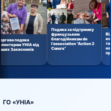
Подяка за підтримку
Від домашн
французьким
консервації
благодійникам de
одяка
тактичних а
l’association “Action 2
 УНІА від
новий вант
Cœurs”
исників
прямує зах
ГО «УНІА»