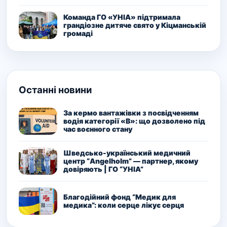
Команда ГО «УНІА» підтримала
грандіозне дитяче свято у Кіцманській
громаді
Останні новини
За кермо вантажівки з посвідченням
водія категорії «В»: що дозволено під
час воєнного стану
Шведсько-український медичний
центр “Angelholm” — партнер, якому
довіряють | ГО “УНІА”
Благодійний фонд “Медик для
медика”: коли серце лікує серця