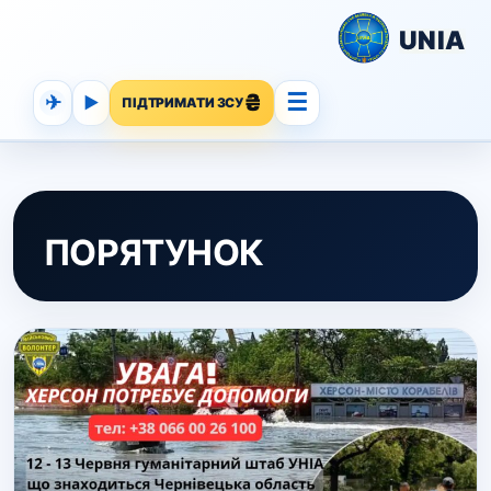
UNIA
☰
✈
▶
ПІДТРИМАТИ ЗСУ
ПОРЯТУНОК