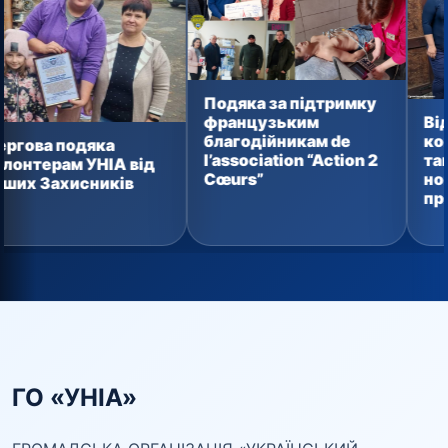
Подяка за підтримку
Від домашн
французьким
консервації
благодійникам de
одяка
тактичних а
l’association “Action 2
 УНІА від
новий вант
Cœurs”
исників
прямує зах
ГО «УНІА»