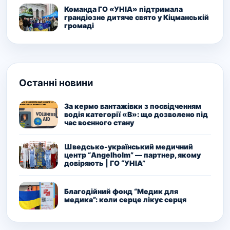
Команда ГО «УНІА» підтримала
грандіозне дитяче свято у Кіцманській
громаді
Останні новини
За кермо вантажівки з посвідченням
водія категорії «В»: що дозволено під
час воєнного стану
Шведсько-український медичний
центр “Angelholm” — партнер, якому
довіряють | ГО “УНІА”
Благодійний фонд “Медик для
медика”: коли серце лікує серця