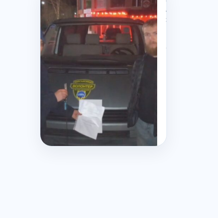
Лютого,
2024
Черговий
автомобі
від
волонтер
ГО
“УНІА”
відправи
на
передов