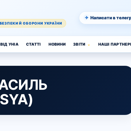
✈
Написати в телег
БЕЗПЕКИ Й ОБОРОНИ УКРАЇНИ
ВІД УНІА
СТАТТІ
НОВИНИ
ЗВІТИ
НАШІ ПАРТНЕР
АСИЛЬ
ASYA)