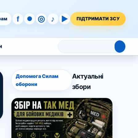
◎
♪
▶
f
●
рам
ПІДТРИМАТИ ЗСУ
⌕
И
Актуальні
Допомога Силам
оборони
збори