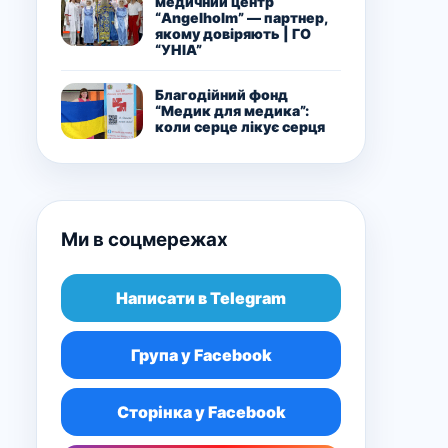
медичний центр
“Angelholm” — партнер,
якому довіряють | ГО
“УНІА”
Благодійний фонд
“Медик для медика”:
коли серце лікує серця
Ми в соцмережах
Написати в Telegram
Група у Facebook
Сторінка у Facebook