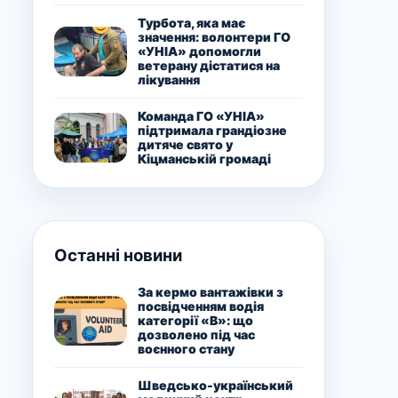
Турбота, яка має
значення: волонтери ГО
«УНІА» допомогли
ветерану дістатися на
лікування
Команда ГО «УНІА»
підтримала грандіозне
дитяче свято у
Кіцманській громаді
Останні новини
За кермо вантажівки з
посвідченням водія
категорії «В»: що
дозволено під час
воєнного стану
Шведсько-український