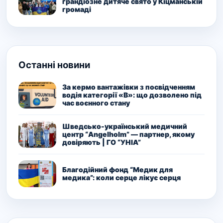
грандіозне дитяче свято у Кіцманській
громаді
Останні новини
За кермо вантажівки з посвідченням
водія категорії «В»: що дозволено під
час воєнного стану
Шведсько-український медичний
центр “Angelholm” — партнер, якому
довіряють | ГО “УНІА”
Благодійний фонд “Медик для
медика”: коли серце лікує серця