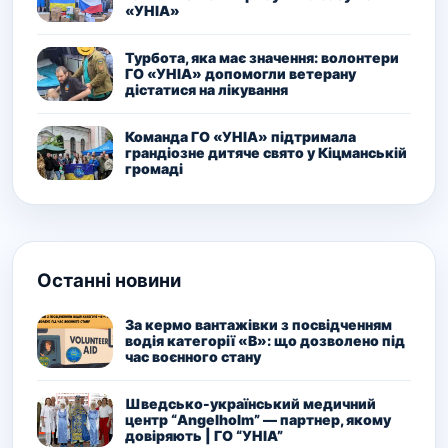
«УНІА»
Турбота, яка має значення: волонтери
ГО «УНІА» допомогли ветерану
дістатися на лікування
Команда ГО «УНІА» підтримала
грандіозне дитяче свято у Кіцманській
громаді
Останні новини
За кермо вантажівки з посвідченням
водія категорії «В»: що дозволено під
час воєнного стану
Шведсько-український медичний
центр “Angelholm” — партнер, якому
довіряють | ГО “УНІА”