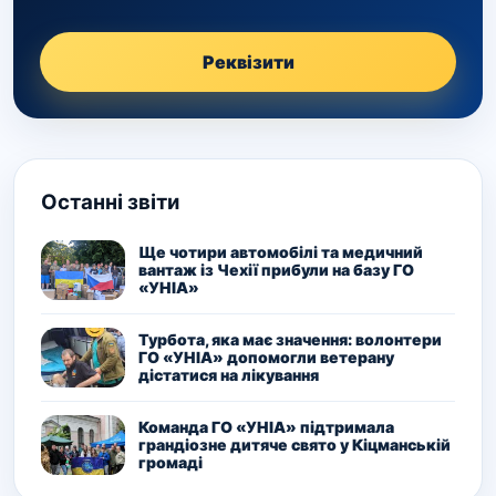
Реквізити
Останні звіти
Ще чотири автомобілі та медичний
вантаж із Чехії прибули на базу ГО
«УНІА»
Турбота, яка має значення: волонтери
ГО «УНІА» допомогли ветерану
дістатися на лікування
Команда ГО «УНІА» підтримала
грандіозне дитяче свято у Кіцманській
громаді