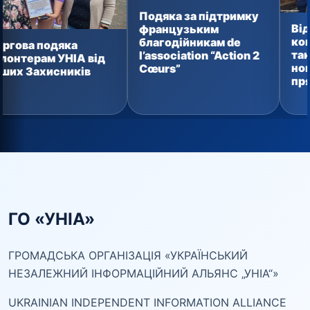
Подяка за підтримку
Від домашнь
французьким
консервації 
благодійникам de
яка
тактичних ап
l’association “Action 2
УНІА від
новий ванта
Cœurs”
сників
прямує захи
ГО «УНІА»
ГРОМАДСЬКА ОРГАНІЗАЦІЯ «УКРАЇНСЬКИЙ
НЕЗАЛЕЖНИЙ ІНФОРМАЦІЙНИЙ АЛЬЯНС „УНІА“»
UKRAINIAN INDEPENDENT INFORMATION ALLIANCE