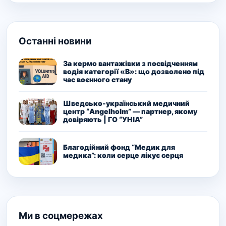
Останні новини
За кермо вантажівки з посвідченням
водія категорії «В»: що дозволено під
час воєнного стану
Шведсько-український медичний
центр “Angelholm” — партнер, якому
довіряють | ГО “УНІА”
Благодійний фонд “Медик для
медика”: коли серце лікує серця
Ми в соцмережах