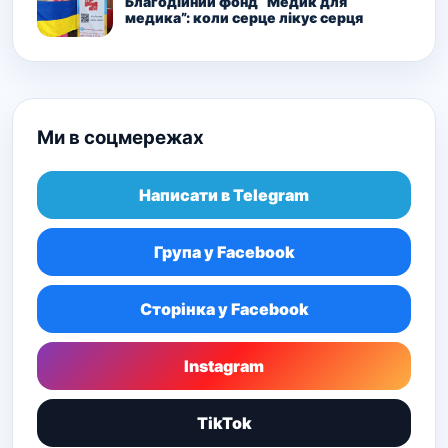
Благодійний фонд “Медик для
медика”: коли серце лікує серця
Ми в соцмережах
Написати в Telegram
Група у Facebook
Сторінка у Facebook
Instagram
TikTok