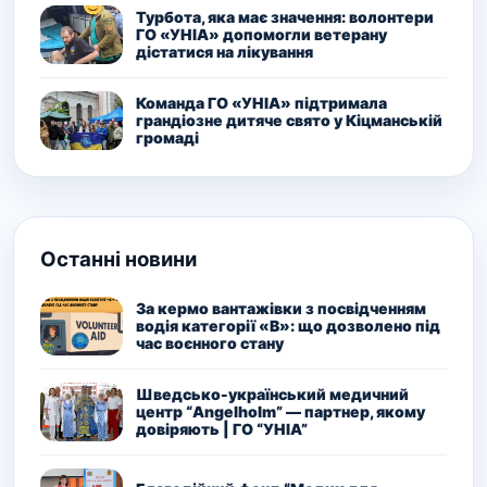
Турбота, яка має значення: волонтери
ГО «УНІА» допомогли ветерану
дістатися на лікування
Команда ГО «УНІА» підтримала
грандіозне дитяче свято у Кіцманській
громаді
Останні новини
За кермо вантажівки з посвідченням
водія категорії «В»: що дозволено під
час воєнного стану
Шведсько-український медичний
центр “Angelholm” — партнер, якому
довіряють | ГО “УНІА”