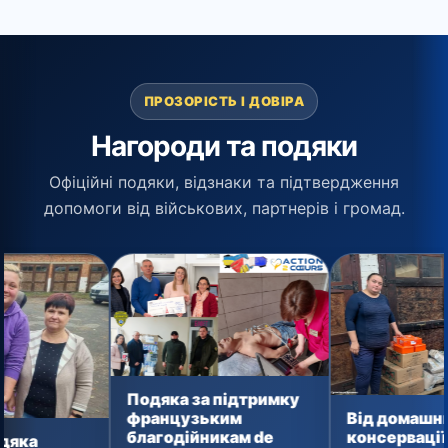
ПРОЗОРІСТЬ І ДОВІРА
Нагороди та подяки
Офіційні подяки, відзнаки та підтвердження
допомоги від військових, партнерів і громад.
Подяка за підтримку
Щ
Від домашньої
французьким
п
консервації до
благодійникам de
ф