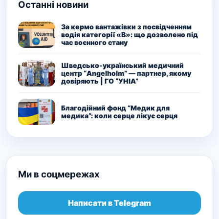
Останні новини
За кермо вантажівки з посвідченням
водія категорії «В»: що дозволено під
час воєнного стану
Шведсько-український медичний
центр “Angelholm” — партнер, якому
довіряють | ГО “УНІА”
Благодійний фонд “Медик для
медика”: коли серце лікує серця
Ми в соцмережах
Написати в Telegram