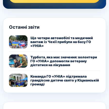
Останні звіти
Ще чотири автомобілі та медичний
вантаж із Чехії прибули на базу ГО
«УНІА»
Турбота, яка має значення: волонтери
ГО «УНІА» допомогли ветерану
дістатися на лікування
Команда ГО «УНІА» підтримала
грандіозне дитяче свято у Кіцманській
громаді