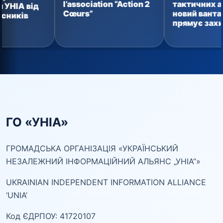
тактичних аптечок:
l’association “Action 2
п
новий вантаж уже
Cœurs”
в
прямує захисникам
Г
ГО «УНІА»
ГРОМАДСЬКА ОРГАНІЗАЦІЯ «УКРАЇНСЬКИЙ
НЕЗАЛЕЖНИЙ ІНФОРМАЦІЙНИЙ АЛЬЯНС „УНІА“»
UKRAINIAN INDEPENDENT INFORMATION ALLIANCE
‘UNIA’
Код ЄДРПОУ: 41720107