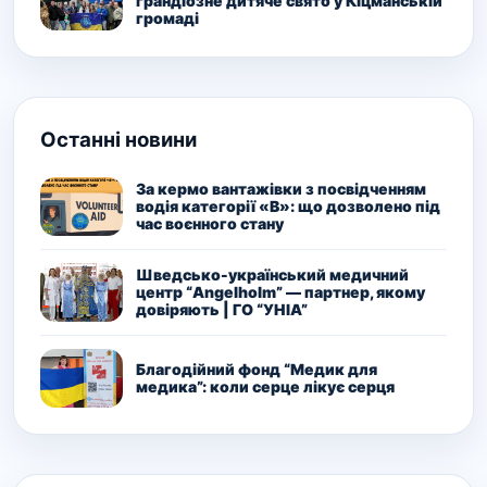
грандіозне дитяче свято у Кіцманській
громаді
Останні новини
За кермо вантажівки з посвідченням
водія категорії «В»: що дозволено під
час воєнного стану
Шведсько-український медичний
центр “Angelholm” — партнер, якому
довіряють | ГО “УНІА”
Благодійний фонд “Медик для
медика”: коли серце лікує серця