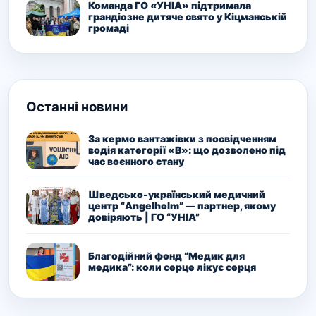
Команда ГО «УНІА» підтримала
грандіозне дитяче свято у Кіцманській
громаді
Останні новини
За кермо вантажівки з посвідченням
водія категорії «В»: що дозволено під
час воєнного стану
Шведсько-український медичний
центр “Angelholm” — партнер, якому
довіряють | ГО “УНІА”
Благодійний фонд “Медик для
медика”: коли серце лікує серця