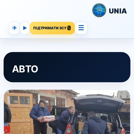
UNIA
☰
✈
▶
ПІДТРИМАТИ ЗСУ
АВТО