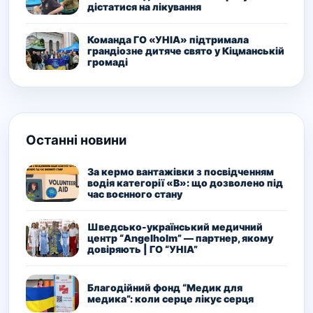
дістатися на лікування
Команда ГО «УНІА» підтримала
грандіозне дитяче свято у Кіцманській
громаді
Останні новини
За кермо вантажівки з посвідченням
водія категорії «В»: що дозволено під
час воєнного стану
Шведсько-український медичний
центр “Angelholm” — партнер, якому
довіряють | ГО “УНІА”
Благодійний фонд “Медик для
медика”: коли серце лікує серця