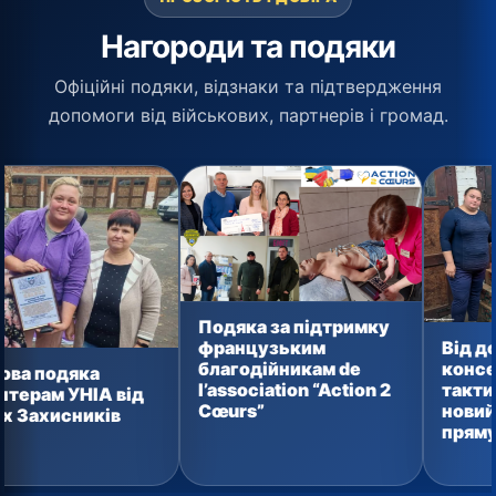
Нагороди та подяки
Офіційні подяки, відзнаки та підтвердження
допомоги від військових, партнерів і громад.
Подяка за підтримку
Від домашньої
французьким
консервації до
благодійникам de
тактичних аптечок
l’association “Action 2
від
новий вантаж уже
Cœurs”
в
прямує захисника