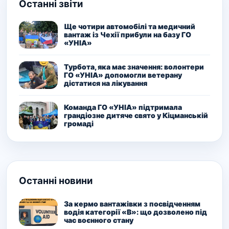
Останні звіти
Ще чотири автомобілі та медичний
вантаж із Чехії прибули на базу ГО
«УНІА»
Турбота, яка має значення: волонтери
ГО «УНІА» допомогли ветерану
дістатися на лікування
Команда ГО «УНІА» підтримала
грандіозне дитяче свято у Кіцманській
громаді
Останні новини
За кермо вантажівки з посвідченням
водія категорії «В»: що дозволено під
час воєнного стану