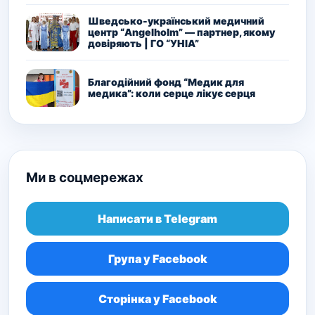
Шведсько-український медичний
центр “Angelholm” — партнер, якому
довіряють | ГО “УНІА”
Благодійний фонд “Медик для
медика”: коли серце лікує серця
Ми в соцмережах
Написати в Telegram
Група у Facebook
Сторінка у Facebook