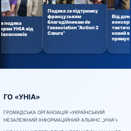
Подяка за підтримку
Від домашньої
французьким
консервації до
благодійникам de
тактичних аптечок:
l’association “Action 2
ід
новий вантаж уже
Cœurs”
прямує захисникам
ГО «УНІА»
ГРОМАДСЬКА ОРГАНІЗАЦІЯ «УКРАЇНСЬКИЙ
НЕЗАЛЕЖНИЙ ІНФОРМАЦІЙНИЙ АЛЬЯНС „УНІА“»