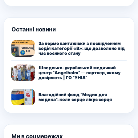
Останні новини
За кермо вантажівки з посвідченням
водія категорії «В»: що дозволено під
час воєнного стану
Шведсько-український медичний
центр “Angelholm” — партнер, якому
довіряють | ГО “УНІА”
Благодійний фонд “Медик для
медика”: коли серце лікує серця
Ми в соцмережах