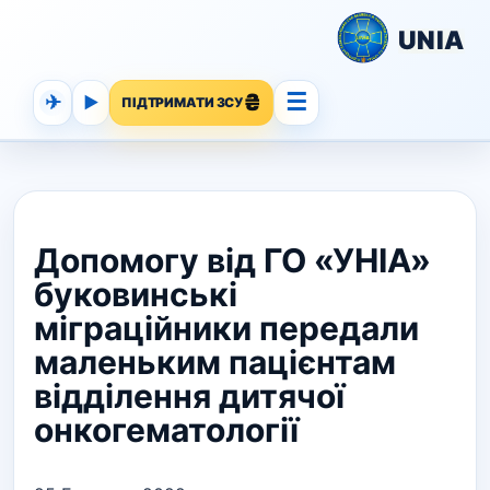
UNIA
☰
✈
▶
ПІДТРИМАТИ ЗСУ
Допомогу від ГО «УНІА»
буковинські
міграційники передали
маленьким пацієнтам
відділення дитячої
онкогематології