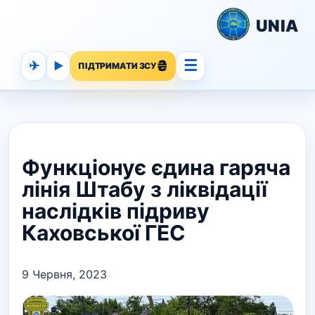
UNIA
☰
✈
▶
ПІДТРИМАТИ ЗСУ
Функціонує єдина гаряча
лінія Штабу з ліквідації
наслідків підриву
Каховської ГЕС
9 Червня, 2023