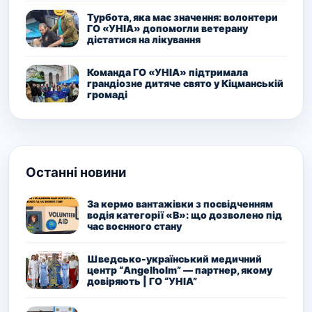
Турбота, яка має значення: волонтери
ГО «УНІА» допомогли ветерану
дістатися на лікування
Команда ГО «УНІА» підтримала
грандіозне дитяче свято у Кіцманській
громаді
Останні новини
За кермо вантажівки з посвідченням
водія категорії «В»: що дозволено під
час воєнного стану
Шведсько-український медичний
центр “Angelholm” — партнер, якому
довіряють | ГО “УНІА”