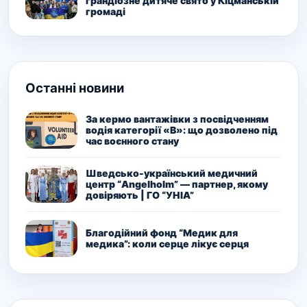
грандіозне дитяче свято у Кіцманській
громаді
Останні новини
За кермо вантажівки з посвідченням
водія категорії «В»: що дозволено під
час воєнного стану
Шведсько-український медичний
центр “Angelholm” — партнер, якому
довіряють | ГО “УНІА”
Благодійний фонд “Медик для
медика”: коли серце лікує серця