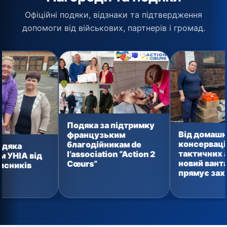
Офіційні подяки, відзнаки та підтвердження
допомоги від військових, партнерів і громад.
Подяка за підтримку
Від домашньої
французьким
консервації до
благодійникам de
тактичних аптечок:
l’association “Action 2
новий вантаж уже
Cœurs”
прямує захисникам