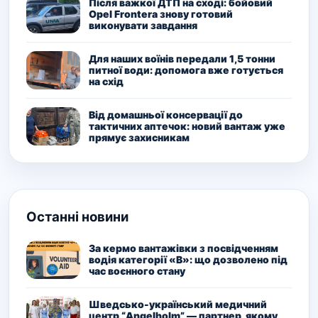
Після важкої ДТП на сході: бойовий
Opel Frontera знову готовий
виконувати завдання
Для наших воїнів передали 1,5 тонни
питної води: допомога вже готується
на схід
Від домашньої консервації до
тактичних аптечок: новий вантаж уже
прямує захисникам
Останні новини
За кермо вантажівки з посвідченням
водія категорії «В»: що дозволено під
час воєнного стану
Шведсько-український медичний
центр “Angelholm” — партнер, якому